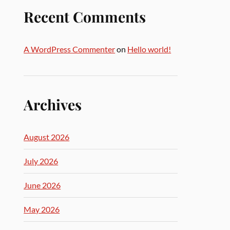
Recent Comments
A WordPress Commenter
on
Hello world!
Archives
August 2026
July 2026
June 2026
May 2026