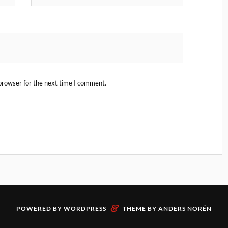
browser for the next time I comment.
&
POWERED BY
WORDPRESS
THEME BY
ANDERS NORÉN