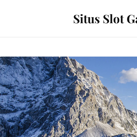
Situs Slot 