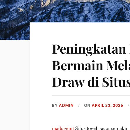
Peningkatan 
Bermain Mela
Draw di Situ
BY
ADMIN
ON
APRIL 23, 2026
madugenit
Situs togel gacor semakin 