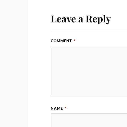
Leave a Reply
COMMENT
*
NAME
*