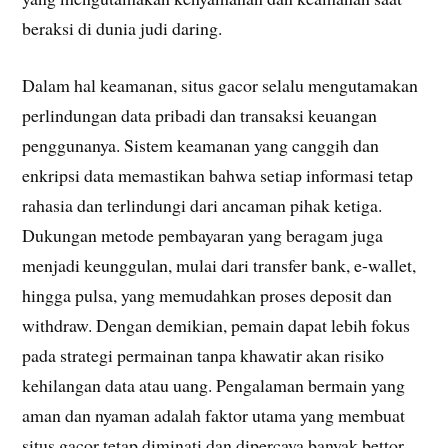
beraksi di dunia judi daring.
Dalam hal keamanan, situs gacor selalu mengutamakan
perlindungan data pribadi dan transaksi keuangan
penggunanya. Sistem keamanan yang canggih dan
enkripsi data memastikan bahwa setiap informasi tetap
rahasia dan terlindungi dari ancaman pihak ketiga.
Dukungan metode pembayaran yang beragam juga
menjadi keunggulan, mulai dari transfer bank, e-wallet,
hingga pulsa, yang memudahkan proses deposit dan
withdraw. Dengan demikian, pemain dapat lebih fokus
pada strategi permainan tanpa khawatir akan risiko
kehilangan data atau uang. Pengalaman bermain yang
aman dan nyaman adalah faktor utama yang membuat
situs gacor tetap diminati dan dipercaya banyak bettor.