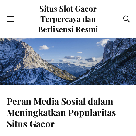
Situs Slot Gacor
Terpercaya dan
Berlisensi Resmi
Peran Media Sosial dalam
Meningkatkan Popularitas
Situs Gacor