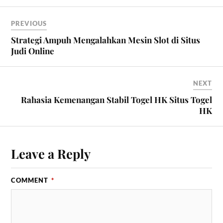
PREVIOUS
Strategi Ampuh Mengalahkan Mesin Slot di Situs
Judi Online
NEXT
Rahasia Kemenangan Stabil Togel HK Situs Togel
HK
Leave a Reply
COMMENT
*