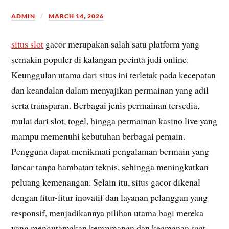
ADMIN
MARCH 14, 2026
situs slot
gacor merupakan salah satu platform yang
semakin populer di kalangan pecinta judi online.
Keunggulan utama dari situs ini terletak pada kecepatan
dan keandalan dalam menyajikan permainan yang adil
serta transparan. Berbagai jenis permainan tersedia,
mulai dari slot, togel, hingga permainan kasino live yang
mampu memenuhi kebutuhan berbagai pemain.
Pengguna dapat menikmati pengalaman bermain yang
lancar tanpa hambatan teknis, sehingga meningkatkan
peluang kemenangan. Selain itu, situs gacor dikenal
dengan fitur-fitur inovatif dan layanan pelanggan yang
responsif, menjadikannya pilihan utama bagi mereka
yang mengutamakan kenyamanan dan keamanan saat