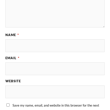
NAME
*
EMAIL
*
WEBSITE
Save my name, email, and website in this browser for the next