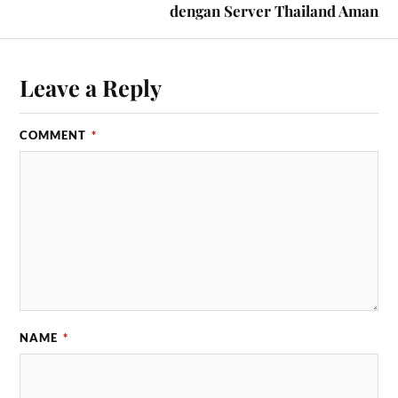
dengan Server Thailand Aman
Leave a Reply
COMMENT
*
NAME
*