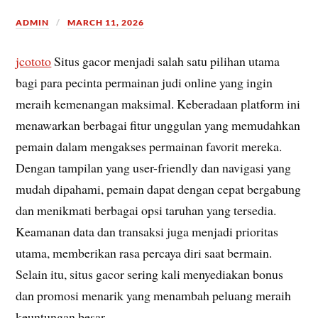
ADMIN
MARCH 11, 2026
jcototo
Situs gacor menjadi salah satu pilihan utama
bagi para pecinta permainan judi online yang ingin
meraih kemenangan maksimal. Keberadaan platform ini
menawarkan berbagai fitur unggulan yang memudahkan
pemain dalam mengakses permainan favorit mereka.
Dengan tampilan yang user-friendly dan navigasi yang
mudah dipahami, pemain dapat dengan cepat bergabung
dan menikmati berbagai opsi taruhan yang tersedia.
Keamanan data dan transaksi juga menjadi prioritas
utama, memberikan rasa percaya diri saat bermain.
Selain itu, situs gacor sering kali menyediakan bonus
dan promosi menarik yang menambah peluang meraih
keuntungan besar.