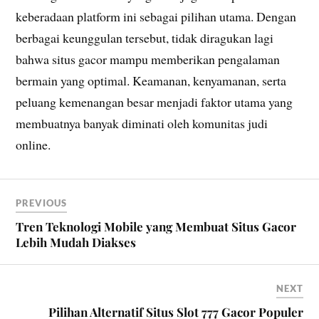
keberadaan platform ini sebagai pilihan utama. Dengan
berbagai keunggulan tersebut, tidak diragukan lagi
bahwa situs gacor mampu memberikan pengalaman
bermain yang optimal. Keamanan, kenyamanan, serta
peluang kemenangan besar menjadi faktor utama yang
membuatnya banyak diminati oleh komunitas judi
online.
PREVIOUS
Tren Teknologi Mobile yang Membuat Situs Gacor
Lebih Mudah Diakses
NEXT
Pilihan Alternatif Situs Slot 777 Gacor Populer