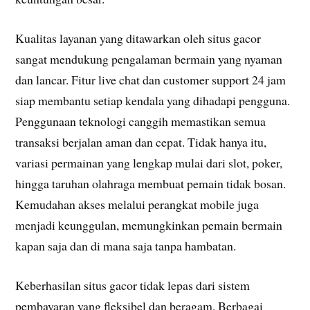
Kualitas layanan yang ditawarkan oleh situs gacor
sangat mendukung pengalaman bermain yang nyaman
dan lancar. Fitur live chat dan customer support 24 jam
siap membantu setiap kendala yang dihadapi pengguna.
Penggunaan teknologi canggih memastikan semua
transaksi berjalan aman dan cepat. Tidak hanya itu,
variasi permainan yang lengkap mulai dari slot, poker,
hingga taruhan olahraga membuat pemain tidak bosan.
Kemudahan akses melalui perangkat mobile juga
menjadi keunggulan, memungkinkan pemain bermain
kapan saja dan di mana saja tanpa hambatan.
Keberhasilan situs gacor tidak lepas dari sistem
pembayaran yang fleksibel dan beragam. Berbagai