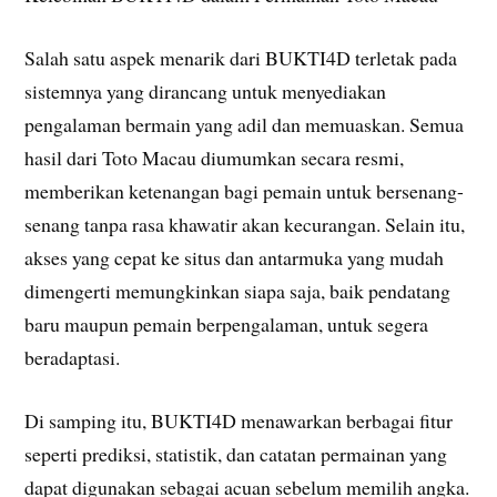
Salah satu aspek menarik dari BUKTI4D terletak pada
sistemnya yang dirancang untuk menyediakan
pengalaman bermain yang adil dan memuaskan. Semua
hasil dari Toto Macau diumumkan secara resmi,
memberikan ketenangan bagi pemain untuk bersenang-
senang tanpa rasa khawatir akan kecurangan. Selain itu,
akses yang cepat ke situs dan antarmuka yang mudah
dimengerti memungkinkan siapa saja, baik pendatang
baru maupun pemain berpengalaman, untuk segera
beradaptasi.
Di samping itu, BUKTI4D menawarkan berbagai fitur
seperti prediksi, statistik, dan catatan permainan yang
dapat digunakan sebagai acuan sebelum memilih angka.