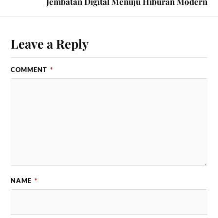
Jembatan Digital Menuju Hiburan Modern
Leave a Reply
COMMENT
*
NAME
*