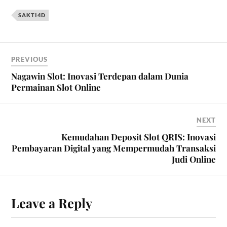
SAKTI4D
PREVIOUS
Nagawin Slot: Inovasi Terdepan dalam Dunia
Permainan Slot Online
NEXT
Kemudahan Deposit Slot QRIS: Inovasi
Pembayaran Digital yang Mempermudah Transaksi
Judi Online
Leave a Reply