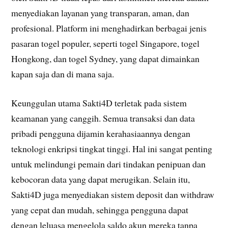
menyediakan layanan yang transparan, aman, dan
profesional. Platform ini menghadirkan berbagai jenis
pasaran togel populer, seperti togel Singapore, togel
Hongkong, dan togel Sydney, yang dapat dimainkan
kapan saja dan di mana saja.
Keunggulan utama Sakti4D terletak pada sistem
keamanan yang canggih. Semua transaksi dan data
pribadi pengguna dijamin kerahasiaannya dengan
teknologi enkripsi tingkat tinggi. Hal ini sangat penting
untuk melindungi pemain dari tindakan penipuan dan
kebocoran data yang dapat merugikan. Selain itu,
Sakti4D juga menyediakan sistem deposit dan withdraw
yang cepat dan mudah, sehingga pengguna dapat
dengan leluasa mengelola saldo akun mereka tanpa