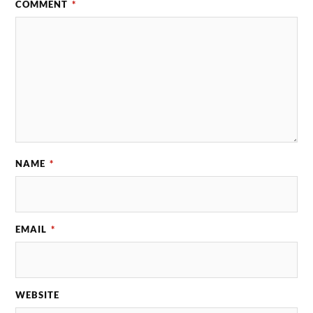
COMMENT
*
NAME
*
EMAIL
*
WEBSITE