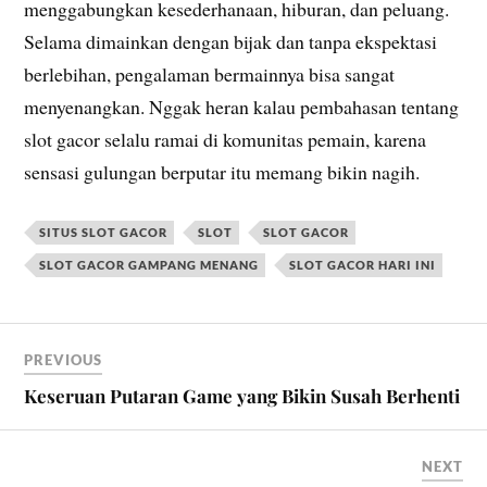
menggabungkan kesederhanaan, hiburan, dan peluang.
Selama dimainkan dengan bijak dan tanpa ekspektasi
berlebihan, pengalaman bermainnya bisa sangat
menyenangkan. Nggak heran kalau pembahasan tentang
slot gacor selalu ramai di komunitas pemain, karena
sensasi gulungan berputar itu memang bikin nagih.
SITUS SLOT GACOR
SLOT
SLOT GACOR
SLOT GACOR GAMPANG MENANG
SLOT GACOR HARI INI
PREVIOUS
Keseruan Putaran Game yang Bikin Susah Berhenti
NEXT