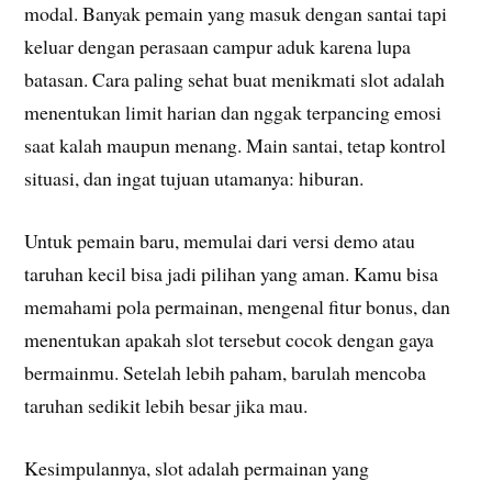
modal. Banyak pemain yang masuk dengan santai tapi
keluar dengan perasaan campur aduk karena lupa
batasan. Cara paling sehat buat menikmati slot adalah
menentukan limit harian dan nggak terpancing emosi
saat kalah maupun menang. Main santai, tetap kontrol
situasi, dan ingat tujuan utamanya: hiburan.
Untuk pemain baru, memulai dari versi demo atau
taruhan kecil bisa jadi pilihan yang aman. Kamu bisa
memahami pola permainan, mengenal fitur bonus, dan
menentukan apakah slot tersebut cocok dengan gaya
bermainmu. Setelah lebih paham, barulah mencoba
taruhan sedikit lebih besar jika mau.
Kesimpulannya, slot adalah permainan yang