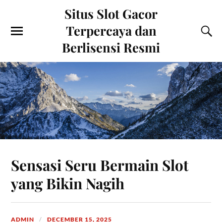
Situs Slot Gacor
Terpercaya dan
Berlisensi Resmi
Sensasi Seru Bermain Slot
yang Bikin Nagih
ADMIN
DECEMBER 15, 2025