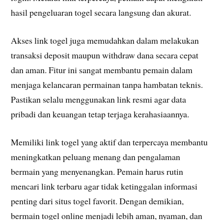
hasil pengeluaran togel secara langsung dan akurat.
Akses link togel juga memudahkan dalam melakukan
transaksi deposit maupun withdraw dana secara cepat
dan aman. Fitur ini sangat membantu pemain dalam
menjaga kelancaran permainan tanpa hambatan teknis.
Pastikan selalu menggunakan link resmi agar data
pribadi dan keuangan tetap terjaga kerahasiaannya.
Memiliki link togel yang aktif dan terpercaya membantu
meningkatkan peluang menang dan pengalaman
bermain yang menyenangkan. Pemain harus rutin
mencari link terbaru agar tidak ketinggalan informasi
penting dari situs togel favorit. Dengan demikian,
bermain togel online menjadi lebih aman, nyaman, dan