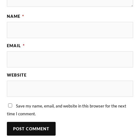
NAME
*
EMAIL
*
WEBSITE
Save my name, email, and website in this browser for the next
time I comment.