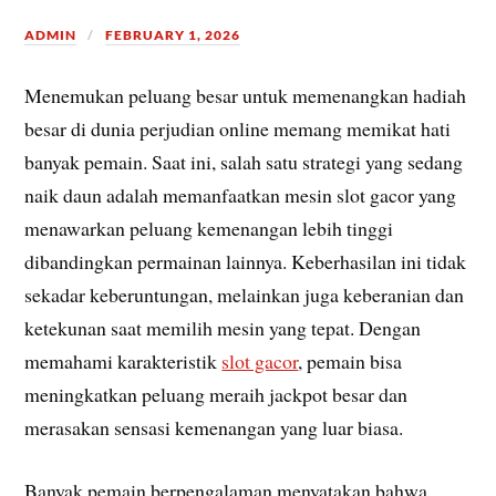
ADMIN
FEBRUARY 1, 2026
Menemukan peluang besar untuk memenangkan hadiah
besar di dunia perjudian online memang memikat hati
banyak pemain. Saat ini, salah satu strategi yang sedang
naik daun adalah memanfaatkan mesin slot gacor yang
menawarkan peluang kemenangan lebih tinggi
dibandingkan permainan lainnya. Keberhasilan ini tidak
sekadar keberuntungan, melainkan juga keberanian dan
ketekunan saat memilih mesin yang tepat. Dengan
memahami karakteristik
slot gacor
, pemain bisa
meningkatkan peluang meraih jackpot besar dan
merasakan sensasi kemenangan yang luar biasa.
Banyak pemain berpengalaman menyatakan bahwa