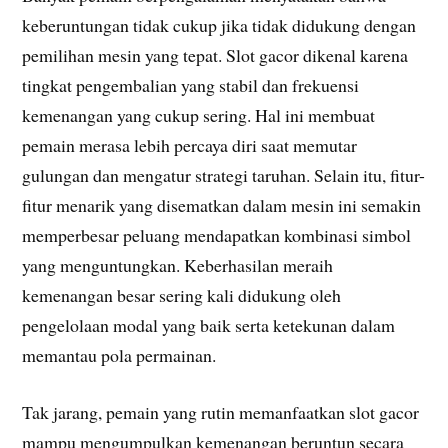
keberuntungan tidak cukup jika tidak didukung dengan
pemilihan mesin yang tepat. Slot gacor dikenal karena
tingkat pengembalian yang stabil dan frekuensi
kemenangan yang cukup sering. Hal ini membuat
pemain merasa lebih percaya diri saat memutar
gulungan dan mengatur strategi taruhan. Selain itu, fitur-
fitur menarik yang disematkan dalam mesin ini semakin
memperbesar peluang mendapatkan kombinasi simbol
yang menguntungkan. Keberhasilan meraih
kemenangan besar sering kali didukung oleh
pengelolaan modal yang baik serta ketekunan dalam
memantau pola permainan.
Tak jarang, pemain yang rutin memanfaatkan slot gacor
mampu mengumpulkan kemenangan beruntun secara