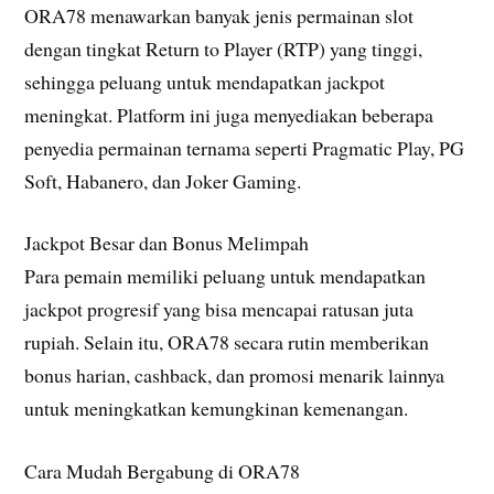
ORA78 menawarkan banyak jenis permainan slot
dengan tingkat Return to Player (RTP) yang tinggi,
sehingga peluang untuk mendapatkan jackpot
meningkat. Platform ini juga menyediakan beberapa
penyedia permainan ternama seperti Pragmatic Play, PG
Soft, Habanero, dan Joker Gaming.
Jackpot Besar dan Bonus Melimpah
Para pemain memiliki peluang untuk mendapatkan
jackpot progresif yang bisa mencapai ratusan juta
rupiah. Selain itu, ORA78 secara rutin memberikan
bonus harian, cashback, dan promosi menarik lainnya
untuk meningkatkan kemungkinan kemenangan.
Cara Mudah Bergabung di ORA78