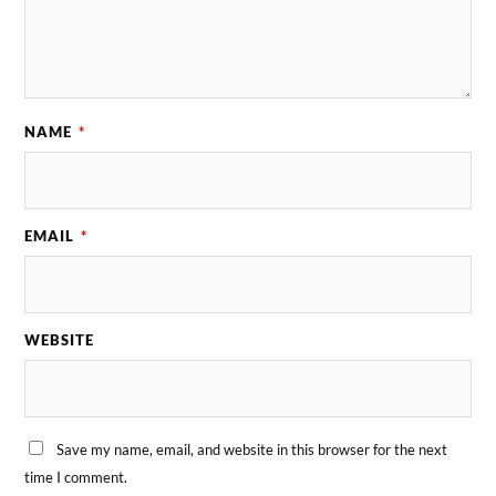
NAME
*
EMAIL
*
WEBSITE
Save my name, email, and website in this browser for the next
time I comment.