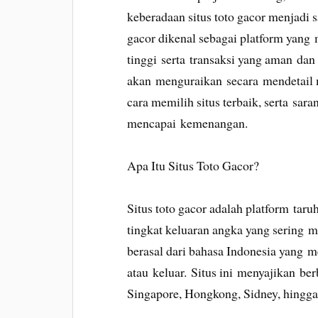
keberadaan situs toto gacor menjadi s
gacor dikenal sebagai platform ya
tinggi serta transaksi yang aman dan 
akan menguraikan secara mendetail m
cara memilih situs terbaik, serta sar
mencapai kemenangan.
Apa Itu Situs Toto Gacor?
Situs toto gacor adalah platform taru
tingkat keluaran angka yang sering m
berasal dari bahasa Indonesia yang 
atau keluar. Situs ini menyajikan be
Singapore, Hongkong, Sidney, hingga 