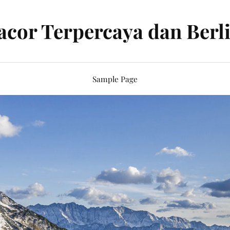
Gacor Terpercaya dan Berl
Sample Page