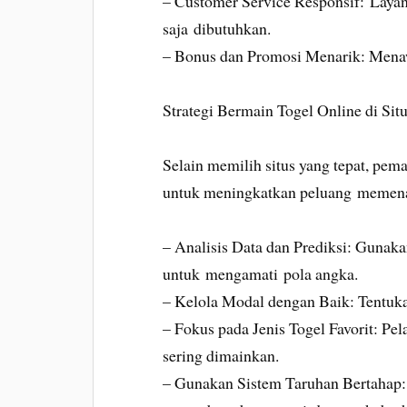
– Customer Service Responsif: Laya
saja dibutuhkan.
– Bonus dan Promosi Menarik: Menaw
Strategi Bermain Togel Online di Sit
Selain memilih situs yang tepat, pema
untuk meningkatkan peluang memena
– Analisis Data dan Prediksi: Gunak
untuk mengamati pola angka.
– Kelola Modal dengan Baik: Tentuka
– Fokus pada Jenis Togel Favorit: Pela
sering dimainkan.
– Gunakan Sistem Taruhan Bertahap: 