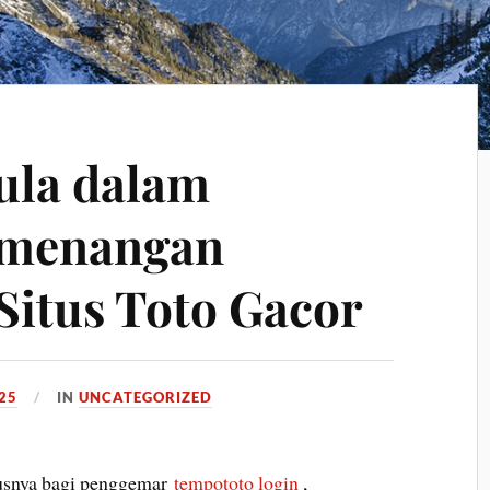
ula dalam
emenangan
 Situs Toto Gacor
25
IN
UNCATEGORIZED
susnya bagi penggemar
tempototo login
,