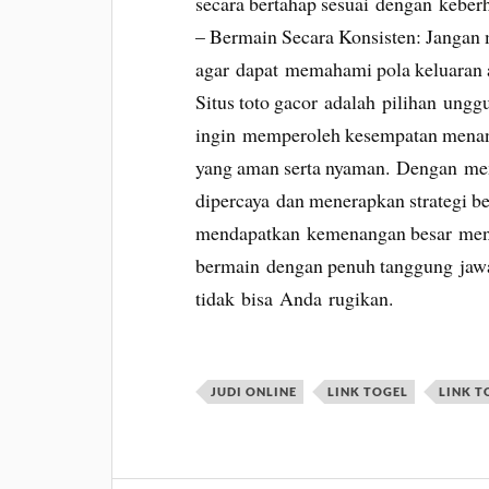
secara bertahap sesuai dengan keberh
– Bermain Secara Konsisten: Jangan m
agar dapat memahami pola keluaran 
Situs toto gacor adalah pilihan ungg
ingin memperoleh kesempatan menan
yang aman serta nyaman. Dengan me
dipercaya dan menerapkan strategi b
mendapatkan kemenangan besar menja
bermain dengan penuh tanggung jaw
tidak bisa Anda rugikan.
JUDI ONLINE
LINK TOGEL
LINK 