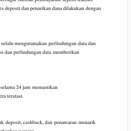
ses deposit dan penarikan dana dilakukan dengan
ya selalu mengutamakan perlindungan data dan
psi dan perlindungan data memberikan
.
 selama 24 jam memastikan
a teratasi.
k deposit, cashback, dan penawaran menarik
tahankan pemain.