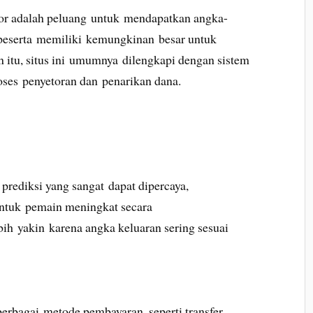
cor adalah peluang untuk mendapatkan angka-
 peserta memiliki kemungkinan besar untuk
itu, situs ini umumnya dilengkapi dengan sistem
oses penyetoran dan penarikan dana.
 prediksi yang sangat dapat dipercaya,
ntuk pemain meningkat secara
bih yakin karena angka keluaran sering sesuai
rbagai metode pembayaran, seperti transfer