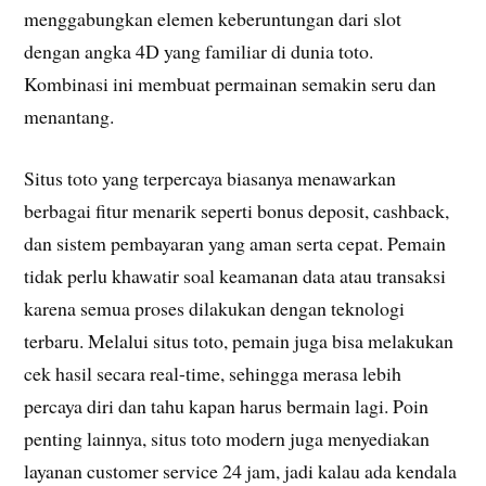
menggabungkan elemen keberuntungan dari slot
dengan angka 4D yang familiar di dunia toto.
Kombinasi ini membuat permainan semakin seru dan
menantang.
Situs toto yang terpercaya biasanya menawarkan
berbagai fitur menarik seperti bonus deposit, cashback,
dan sistem pembayaran yang aman serta cepat. Pemain
tidak perlu khawatir soal keamanan data atau transaksi
karena semua proses dilakukan dengan teknologi
terbaru. Melalui situs toto, pemain juga bisa melakukan
cek hasil secara real-time, sehingga merasa lebih
percaya diri dan tahu kapan harus bermain lagi. Poin
penting lainnya, situs toto modern juga menyediakan
layanan customer service 24 jam, jadi kalau ada kendala