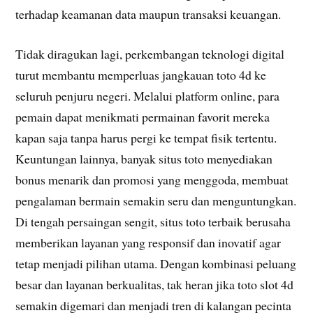
terhadap keamanan data maupun transaksi keuangan.
Tidak diragukan lagi, perkembangan teknologi digital
turut membantu memperluas jangkauan toto 4d ke
seluruh penjuru negeri. Melalui platform online, para
pemain dapat menikmati permainan favorit mereka
kapan saja tanpa harus pergi ke tempat fisik tertentu.
Keuntungan lainnya, banyak situs toto menyediakan
bonus menarik dan promosi yang menggoda, membuat
pengalaman bermain semakin seru dan menguntungkan.
Di tengah persaingan sengit, situs toto terbaik berusaha
memberikan layanan yang responsif dan inovatif agar
tetap menjadi pilihan utama. Dengan kombinasi peluang
besar dan layanan berkualitas, tak heran jika toto slot 4d
semakin digemari dan menjadi tren di kalangan pecinta