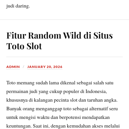
judi daring.
Fitur Random Wild di Situs
Toto Slot
ADMIN
JANUARY 20, 2026
Toto memang sudah lama dikenal sebagai salah satu
permainan judi yang cukup populer di Indonesia,
khususnya di kalangan pecinta slot dan taruhan angka.
Banyak orang menganggap toto sebagai alternatif seru
untuk mengisi waktu dan berpotensi mendapatkan
keuntungan. Saat ini, dengan kemudahan akses melalui