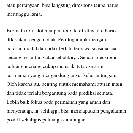
atau pertanyaan, bisa langsung direspons tanpa harus
menunggu lama.
Bermain toto slot maupun toto 4d di situs toto harus
dilakukan dengan bijak. Penting untuk mengatur
batasan modal dan tidak terlalu terbawa suasana saat
sedang beruntung atau sebaliknya. Sebab, meskipun
peluang menang cukup menarik, tetap saja ini
permainan yang mengandung unsur keberuntungan.
Oleh karena itu, penting untuk memahami aturan main
dan tidak terlalu bergantung pada prediksi semata.
Lebih baik fokus pada permainan yang aman dan
menyenangkan, sehingga bisa mendapatkan pengalaman
positif sekaligus peluang keuntungan.