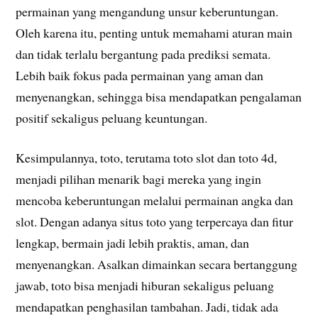
permainan yang mengandung unsur keberuntungan.
Oleh karena itu, penting untuk memahami aturan main
dan tidak terlalu bergantung pada prediksi semata.
Lebih baik fokus pada permainan yang aman dan
menyenangkan, sehingga bisa mendapatkan pengalaman
positif sekaligus peluang keuntungan.
Kesimpulannya, toto, terutama toto slot dan toto 4d,
menjadi pilihan menarik bagi mereka yang ingin
mencoba keberuntungan melalui permainan angka dan
slot. Dengan adanya situs toto yang terpercaya dan fitur
lengkap, bermain jadi lebih praktis, aman, dan
menyenangkan. Asalkan dimainkan secara bertanggung
jawab, toto bisa menjadi hiburan sekaligus peluang
mendapatkan penghasilan tambahan. Jadi, tidak ada