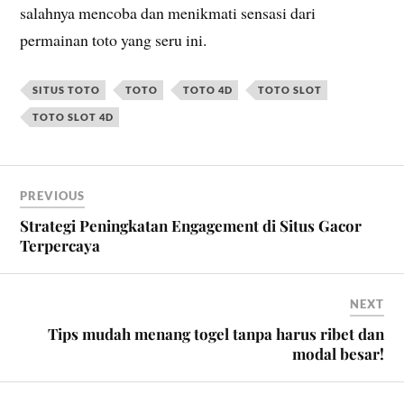
salahnya mencoba dan menikmati sensasi dari
permainan toto yang seru ini.
SITUS TOTO
TOTO
TOTO 4D
TOTO SLOT
TOTO SLOT 4D
PREVIOUS
Strategi Peningkatan Engagement di Situs Gacor
Terpercaya
NEXT
Tips mudah menang togel tanpa harus ribet dan
modal besar!