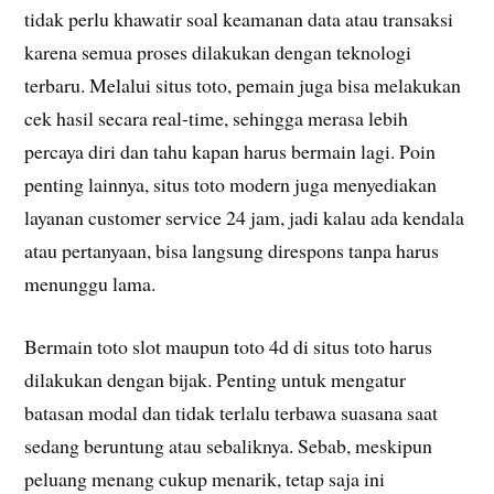
tidak perlu khawatir soal keamanan data atau transaksi
karena semua proses dilakukan dengan teknologi
terbaru. Melalui situs toto, pemain juga bisa melakukan
cek hasil secara real-time, sehingga merasa lebih
percaya diri dan tahu kapan harus bermain lagi. Poin
penting lainnya, situs toto modern juga menyediakan
layanan customer service 24 jam, jadi kalau ada kendala
atau pertanyaan, bisa langsung direspons tanpa harus
menunggu lama.
Bermain toto slot maupun toto 4d di situs toto harus
dilakukan dengan bijak. Penting untuk mengatur
batasan modal dan tidak terlalu terbawa suasana saat
sedang beruntung atau sebaliknya. Sebab, meskipun
peluang menang cukup menarik, tetap saja ini