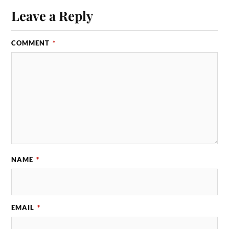
Leave a Reply
COMMENT
*
NAME
*
EMAIL
*