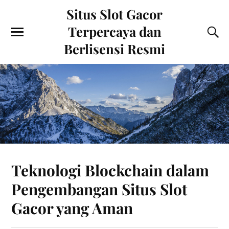
Situs Slot Gacor
Terpercaya dan
Berlisensi Resmi
Teknologi Blockchain dalam
Pengembangan Situs Slot
Gacor yang Aman