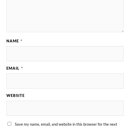
NAME
*
EMAIL
*
WEBSITE
Save my name, email, and website in this browser for the next