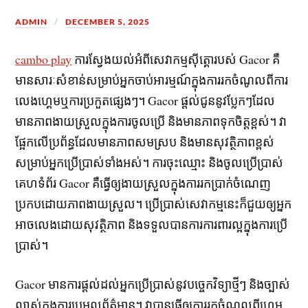
ADMIN
DECEMBER 5, 2025
cambo play
ការស្វែងយល់អំពីសេវាកម្មស៊ីត្គោរបស់ Gacor គឺ
មានសារៈសំខាន់សម្រាប់អ្នកចាប់អារម្មណ៍ក្នុងការរកចំណូលពីការ
លេងហ្គេមឬការប្រកួតផ្សេងៗ។ Gacor ផ្តល់ជូននូវប្លែកៗដែល
មានភាពងាយស្រួលក្នុងការចូលប្រើ និងមានភាពទុកចិត្តខ្ពស់។ វា
ផ្អែកលើប្រព័ន្ធដែលមានភាពសមស្រប និងមានសុវត្ថិភាពខ្ពស់
សម្រាប់អ្នកប្រើប្រាស់ទាំងអស់។ ការចុះឈ្មោះ និងចូលប្រើប្រាស់
គេហទំព័រ Gacor គឺធ្វើឲ្យងាយស្រួលក្នុងការរកប្រាក់ចំណេញ
ប្រកបដោយភាពងាយស្រួល។ ប្រើប្រាស់សេវាកម្មនេះក៏ជួយឲ្យអ្នក
អាចលេងដោយសុវត្ថិភាព និងទទួលបានការការពារ​ល្អក្នុងការប្រើ
ប្រាស់។
Gacor មានការផ្តល់ដល់អ្នកប្រើប្រាស់នូវបច្ចេកវិទ្យាថ្មីៗ និងច្បាស់
លាស់ក្នុងការប្រមូលព័ត៌មាន។ វាបានធ្វើឲ្យការរកចំណូលពីហ្គេម