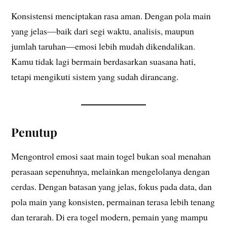
Konsistensi menciptakan rasa aman. Dengan pola main
yang jelas—baik dari segi waktu, analisis, maupun
jumlah taruhan—emosi lebih mudah dikendalikan.
Kamu tidak lagi bermain berdasarkan suasana hati,
tetapi mengikuti sistem yang sudah dirancang.
Penutup
Mengontrol emosi saat main togel bukan soal menahan
perasaan sepenuhnya, melainkan mengelolanya dengan
cerdas. Dengan batasan yang jelas, fokus pada data, dan
pola main yang konsisten, permainan terasa lebih tenang
dan terarah. Di era togel modern, pemain yang mampu