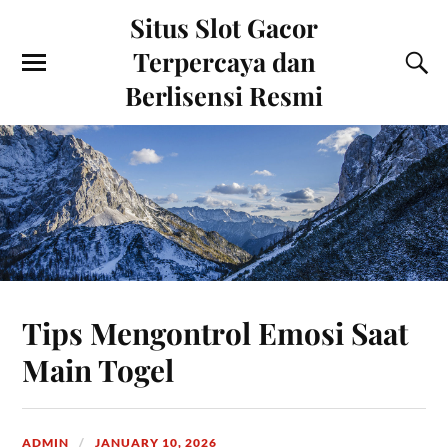
Situs Slot Gacor
Terpercaya dan
Berlisensi Resmi
Tips Mengontrol Emosi Saat
Main Togel
ADMIN
JANUARY 10, 2026