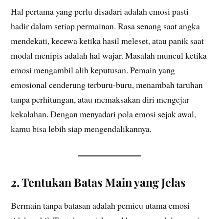
Hal pertama yang perlu disadari adalah emosi pasti
hadir dalam setiap permainan. Rasa senang saat angka
mendekati, kecewa ketika hasil meleset, atau panik saat
modal menipis adalah hal wajar. Masalah muncul ketika
emosi mengambil alih keputusan. Pemain yang
emosional cenderung terburu-buru, menambah taruhan
tanpa perhitungan, atau memaksakan diri mengejar
kekalahan. Dengan menyadari pola emosi sejak awal,
kamu bisa lebih siap mengendalikannya.
2. Tentukan Batas Main yang Jelas
Bermain tanpa batasan adalah pemicu utama emosi