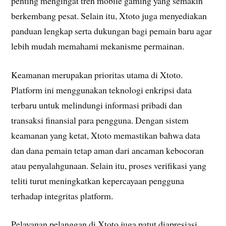
penting mengingat tren mobile gaming yang semakin
berkembang pesat. Selain itu, Xtoto juga menyediakan
panduan lengkap serta dukungan bagi pemain baru agar
lebih mudah memahami mekanisme permainan.
Keamanan merupakan prioritas utama di Xtoto.
Platform ini menggunakan teknologi enkripsi data
terbaru untuk melindungi informasi pribadi dan
transaksi finansial para pengguna. Dengan sistem
keamanan yang ketat, Xtoto memastikan bahwa data
dan dana pemain tetap aman dari ancaman kebocoran
atau penyalahgunaan. Selain itu, proses verifikasi yang
teliti turut meningkatkan kepercayaan pengguna
terhadap integritas platform.
Pelayanan pelanggan di Xtoto juga patut diapresiasi.