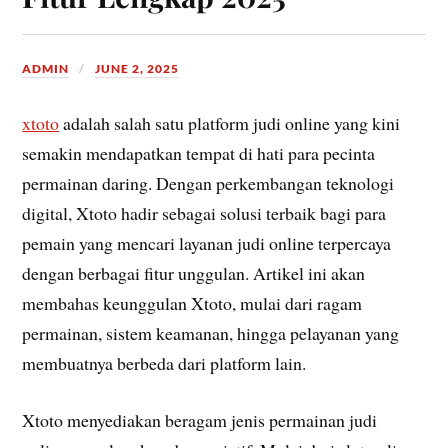
ADMIN
JUNE 2, 2025
xtoto
adalah salah satu platform judi online yang kini
semakin mendapatkan tempat di hati para pecinta
permainan daring. Dengan perkembangan teknologi
digital, Xtoto hadir sebagai solusi terbaik bagi para
pemain yang mencari layanan judi online terpercaya
dengan berbagai fitur unggulan. Artikel ini akan
membahas keunggulan Xtoto, mulai dari ragam
permainan, sistem keamanan, hingga pelayanan yang
membuatnya berbeda dari platform lain.
Xtoto menyediakan beragam jenis permainan judi