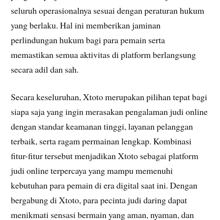
seluruh operasionalnya sesuai dengan peraturan hukum
yang berlaku. Hal ini memberikan jaminan
perlindungan hukum bagi para pemain serta
memastikan semua aktivitas di platform berlangsung
secara adil dan sah.
Secara keseluruhan, Xtoto merupakan pilihan tepat bagi
siapa saja yang ingin merasakan pengalaman judi online
dengan standar keamanan tinggi, layanan pelanggan
terbaik, serta ragam permainan lengkap. Kombinasi
fitur-fitur tersebut menjadikan Xtoto sebagai platform
judi online terpercaya yang mampu memenuhi
kebutuhan para pemain di era digital saat ini. Dengan
bergabung di Xtoto, para pecinta judi daring dapat
menikmati sensasi bermain yang aman, nyaman, dan