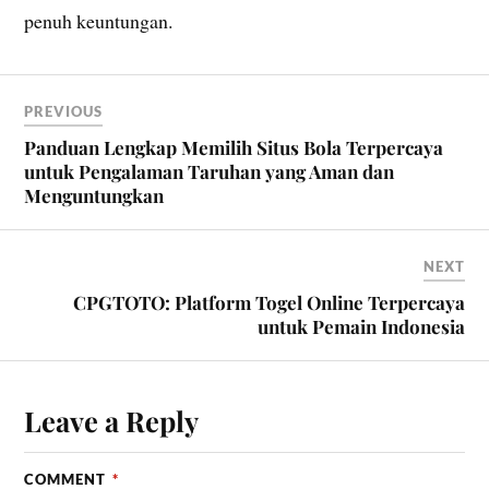
penuh keuntungan.
PREVIOUS
Panduan Lengkap Memilih Situs Bola Terpercaya
untuk Pengalaman Taruhan yang Aman dan
Menguntungkan
NEXT
CPGTOTO: Platform Togel Online Terpercaya
untuk Pemain Indonesia
Leave a Reply
COMMENT
*