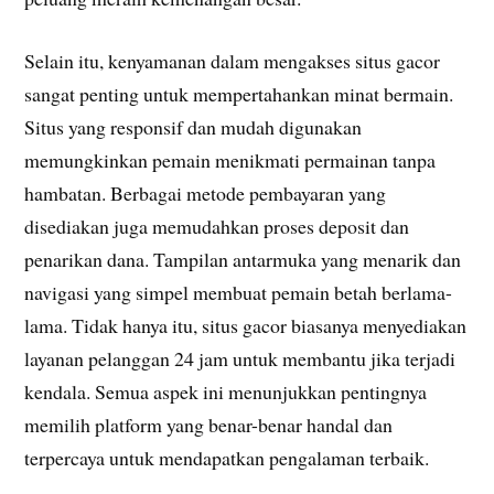
Selain itu, kenyamanan dalam mengakses situs gacor
sangat penting untuk mempertahankan minat bermain.
Situs yang responsif dan mudah digunakan
memungkinkan pemain menikmati permainan tanpa
hambatan. Berbagai metode pembayaran yang
disediakan juga memudahkan proses deposit dan
penarikan dana. Tampilan antarmuka yang menarik dan
navigasi yang simpel membuat pemain betah berlama-
lama. Tidak hanya itu, situs gacor biasanya menyediakan
layanan pelanggan 24 jam untuk membantu jika terjadi
kendala. Semua aspek ini menunjukkan pentingnya
memilih platform yang benar-benar handal dan
terpercaya untuk mendapatkan pengalaman terbaik.