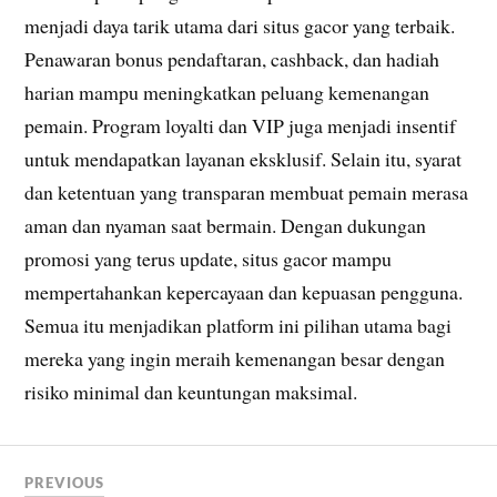
menjadi daya tarik utama dari situs gacor yang terbaik.
Penawaran bonus pendaftaran, cashback, dan hadiah
harian mampu meningkatkan peluang kemenangan
pemain. Program loyalti dan VIP juga menjadi insentif
untuk mendapatkan layanan eksklusif. Selain itu, syarat
dan ketentuan yang transparan membuat pemain merasa
aman dan nyaman saat bermain. Dengan dukungan
promosi yang terus update, situs gacor mampu
mempertahankan kepercayaan dan kepuasan pengguna.
Semua itu menjadikan platform ini pilihan utama bagi
mereka yang ingin meraih kemenangan besar dengan
risiko minimal dan keuntungan maksimal.
PREVIOUS