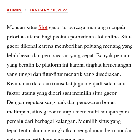
ADMIN
JANUARY 10, 2026
Mencari situs
Slot
gacor terpercaya memang menjadi
prioritas utama bagi pecinta permainan slot online. Situs
gacor dikenal karena memberikan peluang menang yang
lebih besar dan pembayaran yang cepat. Banyak pemain
yang beralih ke platform ini karena tingkat kemenangan
yang tinggi dan fitur-fitur menarik yang disediakan.
Keamanan data dan transaksi juga menjadi salah satu
faktor utama yang dicari saat memilih situs gacor.
Dengan reputasi yang baik dan penawaran bonus
melimpah, situs gacor mampu memenuhi harapan para
pemain dari berbagai kalangan. Memilih situs yang
tepat tentu akan meningkatkan pengalaman bermain dan
peluang meraih kemenangan besar.