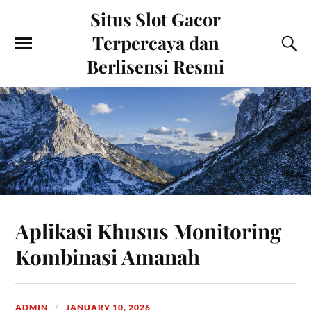
Situs Slot Gacor
Terpercaya dan
Berlisensi Resmi
Aplikasi Khusus Monitoring
Kombinasi Amanah
ADMIN
JANUARY 10, 2026