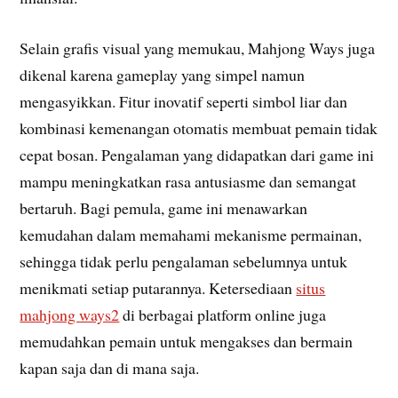
Selain grafis visual yang memukau, Mahjong Ways juga
dikenal karena gameplay yang simpel namun
mengasyikkan. Fitur inovatif seperti simbol liar dan
kombinasi kemenangan otomatis membuat pemain tidak
cepat bosan. Pengalaman yang didapatkan dari game ini
mampu meningkatkan rasa antusiasme dan semangat
bertaruh. Bagi pemula, game ini menawarkan
kemudahan dalam memahami mekanisme permainan,
sehingga tidak perlu pengalaman sebelumnya untuk
menikmati setiap putarannya. Ketersediaan
situs
mahjong ways2
di berbagai platform online juga
memudahkan pemain untuk mengakses dan bermain
kapan saja dan di mana saja.