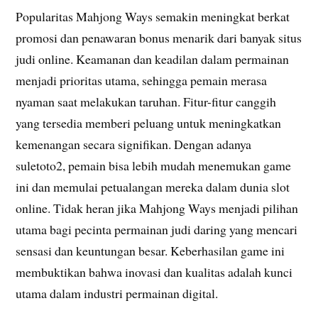
Popularitas Mahjong Ways semakin meningkat berkat
promosi dan penawaran bonus menarik dari banyak situs
judi online. Keamanan dan keadilan dalam permainan
menjadi prioritas utama, sehingga pemain merasa
nyaman saat melakukan taruhan. Fitur-fitur canggih
yang tersedia memberi peluang untuk meningkatkan
kemenangan secara signifikan. Dengan adanya
suletoto2, pemain bisa lebih mudah menemukan game
ini dan memulai petualangan mereka dalam dunia slot
online. Tidak heran jika Mahjong Ways menjadi pilihan
utama bagi pecinta permainan judi daring yang mencari
sensasi dan keuntungan besar. Keberhasilan game ini
membuktikan bahwa inovasi dan kualitas adalah kunci
utama dalam industri permainan digital.