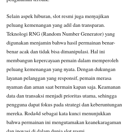
Selain aspek hiburan, slot resmi juga menyajikan
peluang kemenangan yang adil dan transparan.
Teknologi RNG (Random Number Generator) yang
digunakan menjamin bahwa hasil permainan benar-
benar acak dan tidak bisa dimanipulasi. Hal ini
membangun kepercayaan pemain dalam memperoleh
peluang kemenangan yang nyata. Dengan dukungan
layanan pelanggan yang responsif, pemain merasa
nyaman dan aman saat bermain kapan saja. Keamanan
data dan transaksi menjadi prioritas utama, sehingga
pengguna dapat fokus pada strategi dan keberuntungan
mereka. Roda4d sebagai kata kunci menunjukkan
bahwa permainan ini mengutamakan keanekaragaman
dan inovasi di dalam dunia slot resmi.