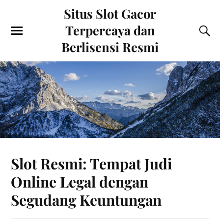
Situs Slot Gacor
Terpercaya dan
Berlisensi Resmi
Slot Resmi: Tempat Judi
Online Legal dengan
Segudang Keuntungan