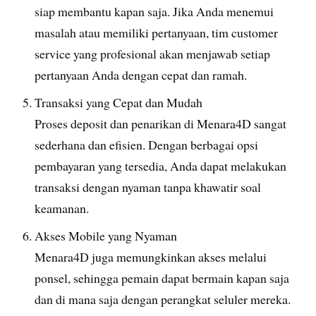
siap membantu kapan saja. Jika Anda menemui
masalah atau memiliki pertanyaan, tim customer
service yang profesional akan menjawab setiap
pertanyaan Anda dengan cepat dan ramah.
Transaksi yang Cepat dan Mudah
Proses deposit dan penarikan di Menara4D sangat
sederhana dan efisien. Dengan berbagai opsi
pembayaran yang tersedia, Anda dapat melakukan
transaksi dengan nyaman tanpa khawatir soal
keamanan.
Akses Mobile yang Nyaman
Menara4D juga memungkinkan akses melalui
ponsel, sehingga pemain dapat bermain kapan saja
dan di mana saja dengan perangkat seluler mereka.