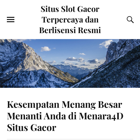
Situs Slot Gacor
Terpercaya dan
Berlisensi Resmi
Kesempatan Menang Besar
Menanti Anda di Menara4D
Situs Gacor