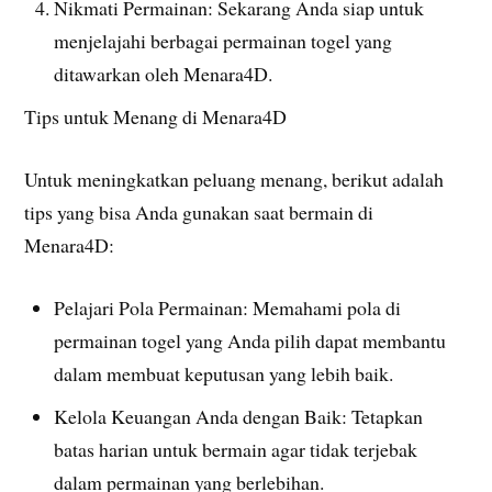
Nikmati Permainan: Sekarang Anda siap untuk
menjelajahi berbagai permainan togel yang
ditawarkan oleh Menara4D.
Tips untuk Menang di Menara4D
Untuk meningkatkan peluang menang, berikut adalah
tips yang bisa Anda gunakan saat bermain di
Menara4D:
Pelajari Pola Permainan: Memahami pola di
permainan togel yang Anda pilih dapat membantu
dalam membuat keputusan yang lebih baik.
Kelola Keuangan Anda dengan Baik: Tetapkan
batas harian untuk bermain agar tidak terjebak
dalam permainan yang berlebihan.