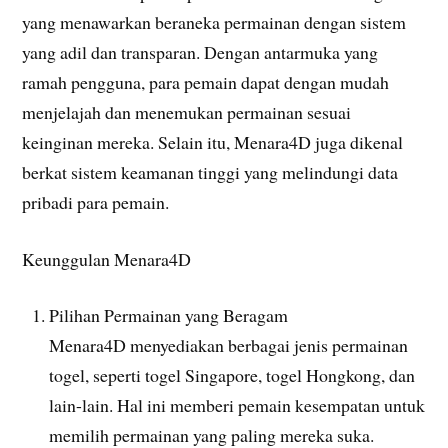
yang menawarkan beraneka permainan dengan sistem
yang adil dan transparan. Dengan antarmuka yang
ramah pengguna, para pemain dapat dengan mudah
menjelajah dan menemukan permainan sesuai
keinginan mereka. Selain itu, Menara4D juga dikenal
berkat sistem keamanan tinggi yang melindungi data
pribadi para pemain.
Keunggulan Menara4D
Pilihan Permainan yang Beragam
Menara4D menyediakan berbagai jenis permainan
togel, seperti togel Singapore, togel Hongkong, dan
lain-lain. Hal ini memberi pemain kesempatan untuk
memilih permainan yang paling mereka suka.