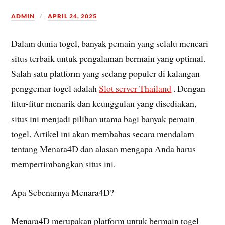
ADMIN
APRIL 24, 2025
Dalam dunia togel, banyak pemain yang selalu mencari
situs terbaik untuk pengalaman bermain yang optimal.
Salah satu platform yang sedang populer di kalangan
penggemar togel adalah
Slot server Thailand
. Dengan
fitur-fitur menarik dan keunggulan yang disediakan,
situs ini menjadi pilihan utama bagi banyak pemain
togel. Artikel ini akan membahas secara mendalam
tentang Menara4D dan alasan mengapa Anda harus
mempertimbangkan situs ini.
Apa Sebenarnya Menara4D?
Menara4D merupakan platform untuk bermain togel