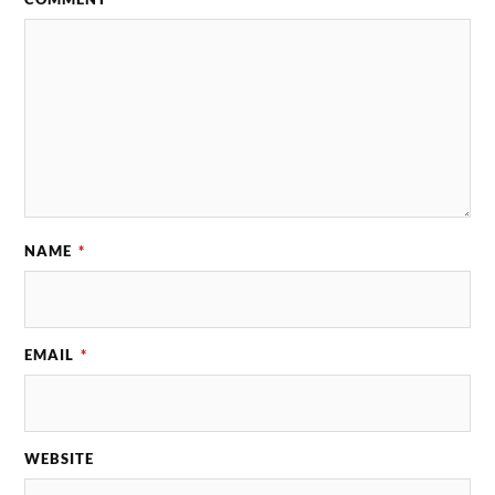
NAME
*
EMAIL
*
WEBSITE