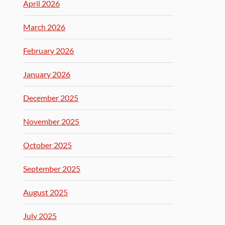
April 2026
March 2026
February 2026
January 2026
December 2025
November 2025
October 2025
September 2025
August 2025
July 2025