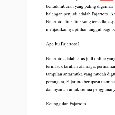
bentuk hiburan yang paling digemari.
kalangan penjudi adalah Fajartoto. Ar
Fajartoto, fitur-fitur yang tersedia
menjadikannya pilihan unggul bagi b
Apa Itu Fajartoto?
Fajartoto adalah situs judi online y
termasuk taruhan olahraga, permainan 
tampilan antarmuka yang mudah digun
perangkat, Fajartoto berupaya memb
dan nyaman untuk semua penggunany
Keunggulan Fajartoto