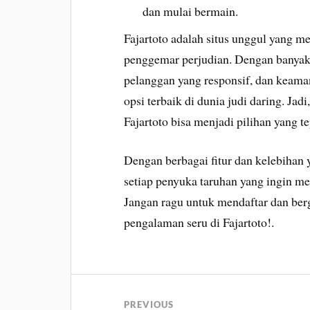
dan mulai bermain.
Fajartoto adalah situs unggul yang 
penggemar perjudian. Dengan banyak 
pelanggan yang responsif, dan keaman
opsi terbaik di dunia judi daring. Jad
Fajartoto bisa menjadi pilihan yang t
Dengan berbagai fitur dan kelebihan y
setiap penyuka taruhan yang ingin mer
Jangan ragu untuk mendaftar dan be
pengalaman seru di Fajartoto!.
PREVIOUS