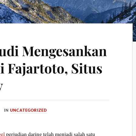
Judi Mengesankan
 Fajartoto, Situs
y
IN
UNCATEGORIZED
gel
perjudian daring telah menjadi salah satu