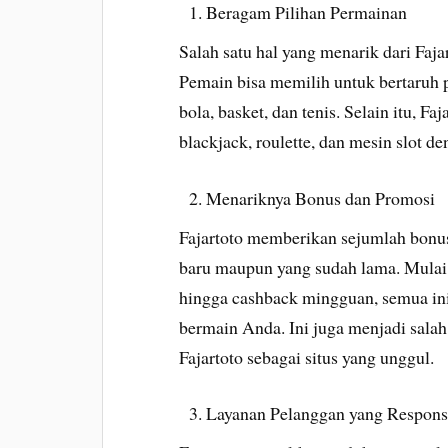
Beragam Pilihan Permainan
Salah satu hal yang menarik dari Faja
Pemain bisa memilih untuk bertaruh p
bola, basket, dan tenis. Selain itu, 
blackjack, roulette, dan mesin slot d
Menariknya Bonus dan Promosi
Fajartoto memberikan sejumlah bonu
baru maupun yang sudah lama. Mulai 
hingga cashback mingguan, semua in
bermain Anda. Ini juga menjadi sal
Fajartoto sebagai situs yang unggul.
Layanan Pelanggan yang Respons