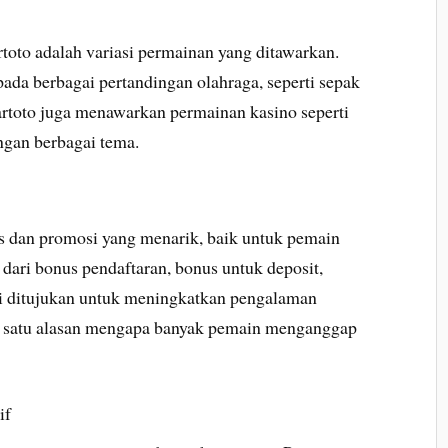
rtoto adalah variasi permainan yang ditawarkan.
ada berbagai pertandingan olahraga, seperti sepak
Fajartoto juga menawarkan permainan kasino seperti
engan berbagai tema.
s dan promosi yang menarik, baik untuk pemain
dari bonus pendaftaran, bonus untuk deposit,
i ditujukan untuk meningkatkan pengalaman
ah satu alasan mengapa banyak pemain menganggap
if