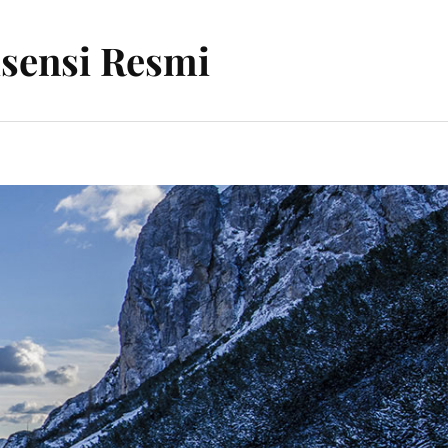
isensi Resmi